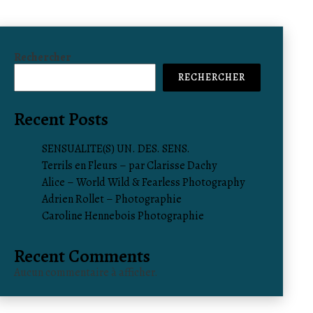
Rechercher
RECHERCHER
Recent Posts
SENSUALITE(S) UN. DES. SENS.
Terrils en Fleurs – par Clarisse Dachy
Alice – World Wild & Fearless Photography
Adrien Rollet – Photographie
Caroline Hennebois Photographie
Recent Comments
Aucun commentaire à afficher.