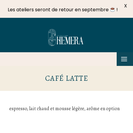
X
Les ateliers seront de retour en septembre
!
Skip
to
C
content
CAFÉ LATTE
espresso, lait chaud et mousse légère, arôme en option