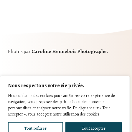
Photos par
Caroline Hennebois Photographe
.
Nous respectons votre vie privée.
Hemera Café
©
- 2025
Nous
utilisons
des
cookies
pour
améliorer
votre
expérience
de
navigation
,
vous
proposer
des
publicités
ou
des
contenus
personnalisés
et
analyser
notre
trafic
.
En
cliquant
sur
«
Tout
accepter
»,
vous
acceptez
notre
utilisation
des
cookies
.
CGV
-
Politique de confidentialité
Tout refuser
Tout accepter