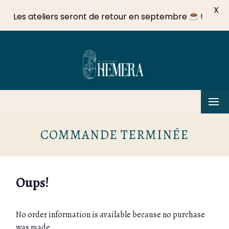
X
Les ateliers seront de retour en septembre
!
Skip
to
content
C
COMMANDE TERMINÉE
Oups!
No order information is available because no purchase
was made.